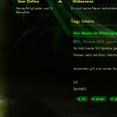
User Online
Gildennews
Keine Mitglieder und 0
Es sind keine News vorhande
Besucher
Tag: intern
Der Mann im Hintergru
21. Oktober 2018 - gesch
So hab heute Ts3 Update ge
Haben Jetzt 64 Slots (Nächs
Ansonsten gilt wie immer A
LG
DerNEO
ts3
derneo
g