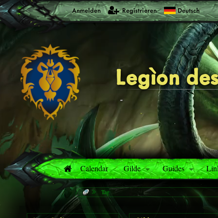
Anmelden
Registrieren
Deutsch
Legìon des
-
Calendar
Gilde
Guides
Lin
Tag