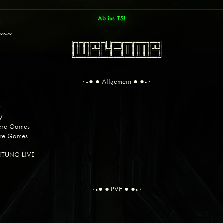
Ab ins TS!
~~~~
╔╦╦╦═╦╗╔═╦═╦══╦═╗
║║║║╩╣╚╣═╣║║║║║╩╣
╚══╩═╩═╩═╩═╩╩╩╩═╝
٠•● ● Allgemein ● ●•٠
W
W
dere Games
ere Games
CHTUNG LIVE
٠•● ● PVE ● ●•٠