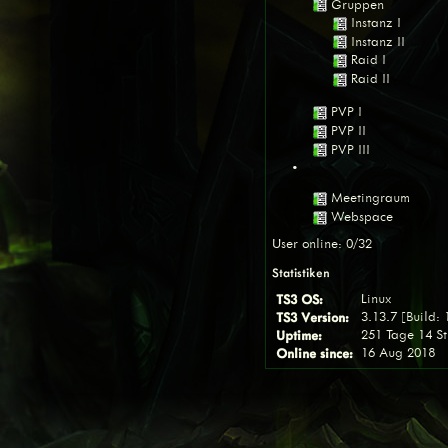
Gruppen
Instanz I
Instanz II
Raid I
Raid II
PVP I
PVP II
PVP III
•
Meetingraum
Webspace
User online: 0/32
Statistiken
TS3 OS:
Linux
TS3 Version:
3.13.7 [Build:
Uptime:
251 Tage 14 S
Online since:
16 Aug 2018