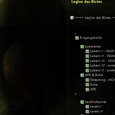
Legion des Blutes
~~~~ Legíon des Blutes 
•
Eingangshalle
Laberecke
Labern I - WoW
Labern II - Wo
Labern III - Wo
Labern IV - an
Labern V - and
AFK & Ruhe
Streaming - A
Ruhe
AFK
•
Levelnchannel
Leveln I
Leveln II