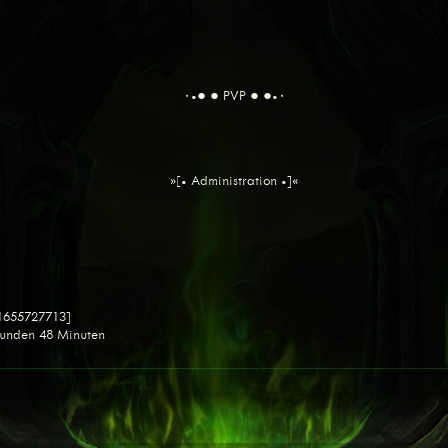
٠•● ● PVP ● ●•٠
»[• Administration •]«
 1655727713]
tunden 48 Minuten