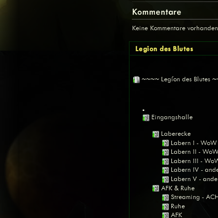
Kommentare
Keine Kommentare vorhanden
Legion des Blutes
~~~~ Legíon des Blutes 
•
Eingangshalle
Laberecke
Labern I - WoW
Labern II - Wo
Labern III - Wo
Labern IV - an
Labern V - and
AFK & Ruhe
Streaming - A
Ruhe
AFK