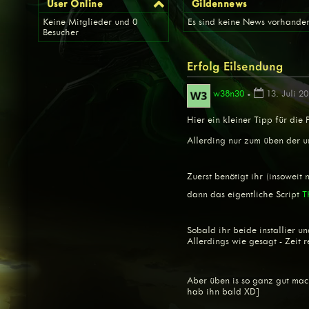
User Online
Gildennews
Keine Mitglieder und 0
Es sind keine News vorhande
Besucher
Erfolg Eilsendung
w38n30
•
13. Juli 2
Hier ein kleiner Tipp für die 
Allerding nur zum üben der un
Zuerst benötigt ihr (insoweit n
dann das eigentliche Script
T
Sobald ihr beide installier 
Allerdings wie gesagt - Zeit 
Aber üben is so ganz gut ma
hab ihn bald XD]