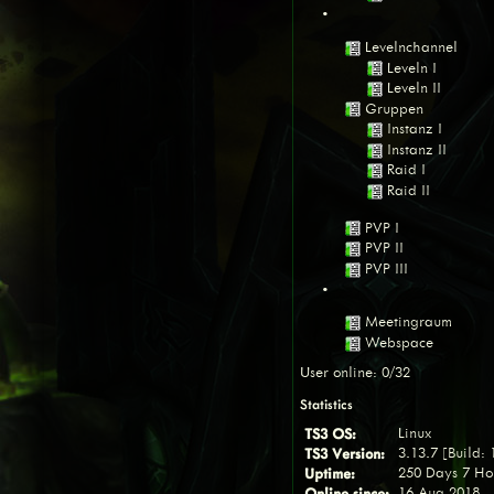
•
Levelnchannel
Leveln I
Leveln II
Gruppen
Instanz I
Instanz II
Raid I
Raid II
PVP I
PVP II
PVP III
•
Meetingraum
Webspace
User online: 0/32
Statistics
TS3 OS:
Linux
TS3 Version:
3.13.7 [Build:
Uptime:
250 Days 7 Ho
Online since:
16 Aug 2018