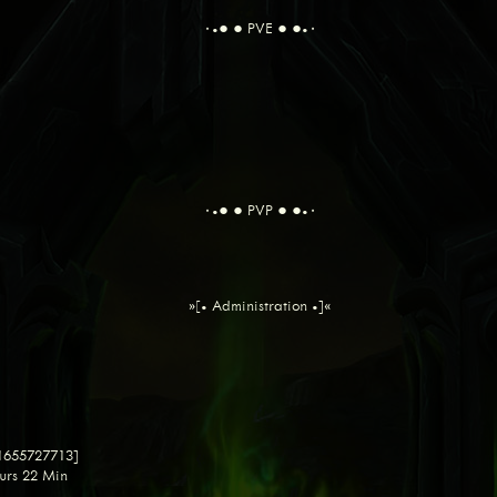
٠•● ● PVE ● ●•٠
٠•● ● PVP ● ●•٠
»[• Administration •]«
 1655727713]
urs 22 Min