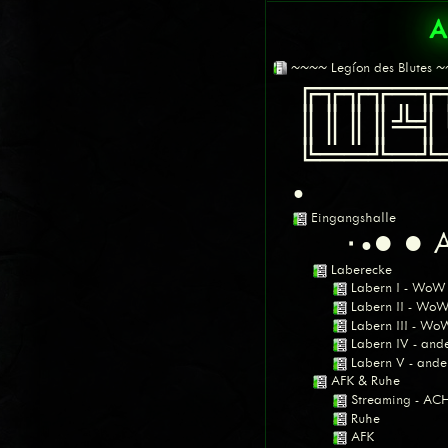
A
~~~~ Legíon des Blutes 
╔╦╦╦═╦
║║║║╩╣
╚══╩═╩
•
Eingangshalle
Laberecke
Labern I - WoW
Labern II - Wo
Labern III - Wo
Labern IV - an
Labern V - and
AFK & Ruhe
Streaming - A
Ruhe
AFK