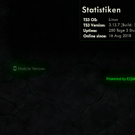
Statistiken
TS3 OS:
Linux
TS3 Version:
3.13.7 [Build:
Uptime:
250 Tage 3 St
Online since:
16 Aug 2018
Mobile Version
Powered by
EQdk