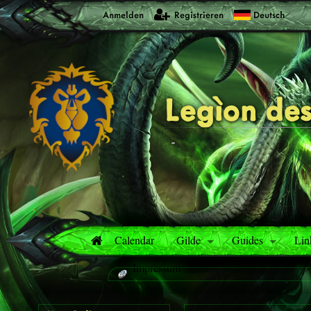
Anmelden
Registrieren
Deutsch
Legìon des
-
Calendar
Gilde
Guides
Lin
Impressum