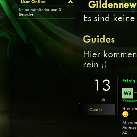
Gildennew
User Online
Keine Mitglieder und 0
Besucher
Es sind kein
Guides
Hier kommen
rein ;)
13
Erfolg
w
Juli
Kommen
Hier ein
Guides
Allerdi
Adressen
XD