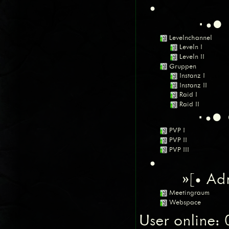
•
Levelnchannel
Leveln I
Leveln II
Gruppen
Instanz I
Instanz II
Raid I
Raid II
PVP I
PVP II
PVP III
•
»[• Adm
Meetingraum
Webspace
User online: 