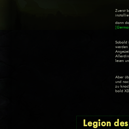
Zuerst b
installi
dann da
[Germa
Sobald i
werden 
Angezei
Allerdin
lesen u
Aber üb
und nac
zu knac
bald XD
Legion des